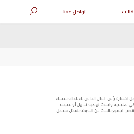
قالات
تواصل معنا
صل لخسارة رأس المال الخاص بك ،لذلك ننصحك
هي تعليمية وليست توصية تداول أو نصيحه
ننصح الجميع بالبحث عن الشركه بشكل مفصل