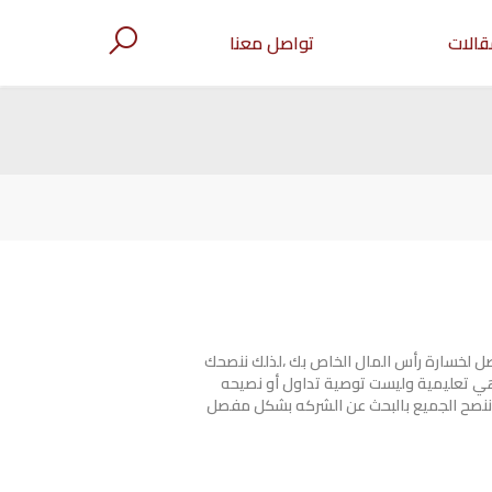
قالات
تواصل معنا
صل لخسارة رأس المال الخاص بك ،لذلك ننصحك
هي تعليمية وليست توصية تداول أو نصيحه
ننصح الجميع بالبحث عن الشركه بشكل مفصل