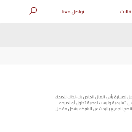
قالات
تواصل معنا
صل لخسارة رأس المال الخاص بك ،لذلك ننصحك
هي تعليمية وليست توصية تداول أو نصيحه
ننصح الجميع بالبحث عن الشركه بشكل مفصل