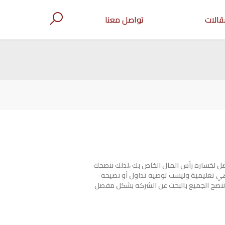
قالات
تواصل معنا
صل لخسارة رأس المال الخاص بك ،لذلك ننصحك
هي تعليمية وليست توصية تداول أو نصيحه
ننصح الجميع بالبحث عن الشركه بشكل مفصل