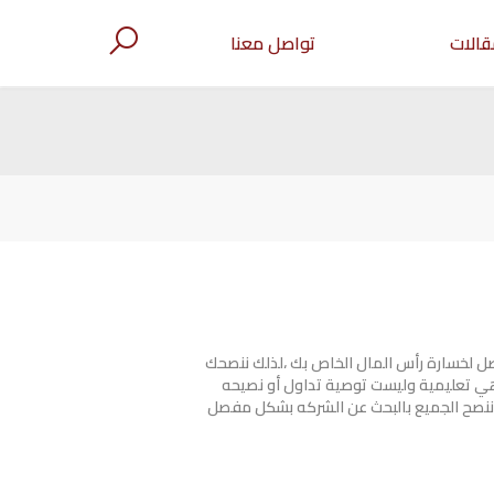
قالات
تواصل معنا
صل لخسارة رأس المال الخاص بك ،لذلك ننصحك
هي تعليمية وليست توصية تداول أو نصيحه
ننصح الجميع بالبحث عن الشركه بشكل مفصل