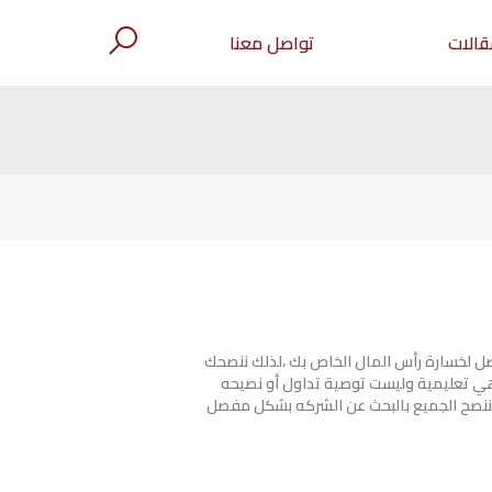
قالات
تواصل معنا
صل لخسارة رأس المال الخاص بك ،لذلك ننصحك
هي تعليمية وليست توصية تداول أو نصيحه
ننصح الجميع بالبحث عن الشركه بشكل مفصل