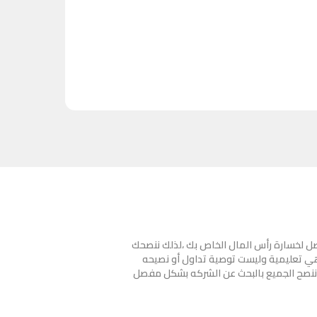
صل لخسارة رأس المال الخاص بك ،لذلك ننصحك
هي تعليمية وليست توصية تداول أو نصيحه
ننصح الجميع بالبحث عن الشركه بشكل مفصل