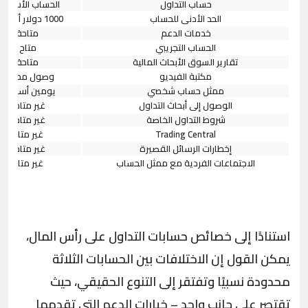
حساب التداول
الحساب الأساس
الحد الأدنى للحساب
1000
دولار أمريك
خدمات الدعم
متاحة
الحساب التجريبي
متاح
تقارير السوق الأبحاث المالية
متاحة
مكتبة الفيديو
وصول محدود
ممثل حساب شخصي
يومين أسبوعياً
الوصول إلى أبحاث التداول
غير متاحة
شروط التداول الخاصة
غير متاحة
Trading Central
غير متاح
إخطارات الرسائل القصيرة
غير متاحة
الاجتماعات الفردية مع ممثل الحساب
غير متاح
استنادًا إلى خصائص حسابات التداول على رأس المال،
يمكن القول إن الاختلافات بين الحسابات الثلاثة
محدودة نسبيًا وتفتقر إلى التنوع الحقيقي، حيث
تقتصر على جانب واحد – خيارات الدعم التي تقدمها