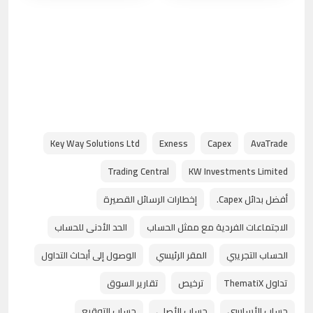
الشركة
الشركة
Key Way Solutions Ltd
Exness
Capex
AvaTrade
Trading Central
KW Investments Limited
أفضل بدائل Capex.
إخطارات الرسائل القصيرة
الاجتماعات الفردية مع ممثل الحساب
الحد الأدنى للحساب
الحساب التجريبي
المقر الرئيسي
الوصول إلى أبحاث التداول
تداول ThematiX
ترخيص
تقارير السوق
حساب الأساسي
حساب الأصلي
حساب التوقيع