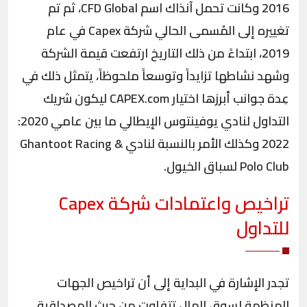
2016 وكانت تحمل آنذاك اسم CFD Global، ثم تم
تغييره إلى المُسمى الحالي شركة Capex في عام
2019، ابتداءً من ذلك التاريخ ارتفعت قيمة الشركة
وشهد نشاطها تزايداً وتوسعاً ملحوظاً، يتمثل ذلك في
عِدة جوانب أبرزها اختيار CAPEX.com ليكون شريك
التداول لنادي يوفينتوس الإيطالي ما بين عامي 2020:
2022 وكذلك الأمر بالنسبة لنادي Ghantoot Racing &
Polo Club لسباق الخيول.
تراخيص واعتمادات شركة
Capex
للتداول
تجدر الإشارة في البداية إلى أن تراخيص الجهات
المنظمة لسوق المال تتفاوت من حيث المصداقية