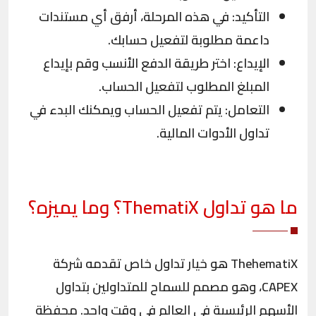
التأكيد: في هذه المرحلة، أرفق أي مستندات
داعمة مطلوبة لتفعيل حسابك.
الإيداع: اختر طريقة الدفع الأنسب وقم بإيداع
المبلغ المطلوب لتفعيل الحساب.
التعامل: يتم تفعيل الحساب ويمكنك البدء في
تداول الأدوات المالية.
ما هو تداول
ThematiX
؟ وما يميزه؟
ThehematiX هو خيار تداول خاص تقدمه شركة
CAPEX، وهو مصمم للسماح للمتداولين بتداول
الأسهم الرئيسية في العالم في وقت واحد. محفظة