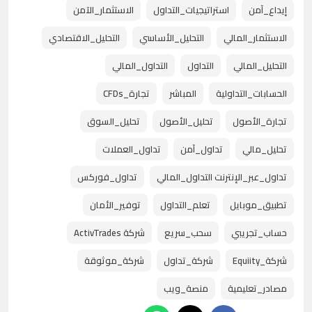
إيداع_آمن
استراتيجيات_التداول
الاستثمار_الآمن
الاستثمار_المالي
التحليل_الأساسي
التحليل_الاقتصادي
التحليل_المالي
التداول
التداول_المالي
الحسابات_التداولية
المباشر
تجارة_CFDs
تجارة_الأصول
تحليل_الأصول
تحليل_السوق
تحليل_مالي
تداول_آمن
تداول_العملات
تداول_عبر_الإنترنت التداول_المالي
تداول_فوركس
تطبيق_موبايل
تعلم_التداول
توفير_الأمان
حساب_تجريبي
سحب_سريع
شركة ActivTrades
شركة_Equiity
شركة_تداول
شركة_موثوقة
مصادر_تعليمية
منصة_ويب