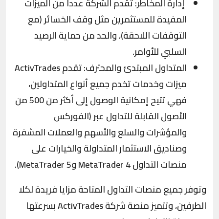
إدارة المخاطر: تقدم الشركة عدداً من الميزات
المفيدة للمستثمرين مثل وقف الخسائر (مع
التوقفات اللاحقة)، والحد من حماية الرصيد
السلبي للأوامر.
المتداول المبتدئ والمحترف: تقدم ActivTrades
ميزات وخدمات تخدم جميع أنواع المتداولين،
فهي تتيح إمكانية الوصول إلى أكثر من 500 من
الأصول القابلة للتداول عبر (الفوركس
والمؤشرات والسلع والأسهم والعملات المشفرة
وصناديق الاستثمار المتداولة والخيارات على
منصات التداول MetaTrader 4 وMetaTrader 5).
وتوفر جميع منصات التداول المتاحة مزايا فريدة لكلا
الطرفين، وتتميز منصة شركة ActivTrades بسرعتها