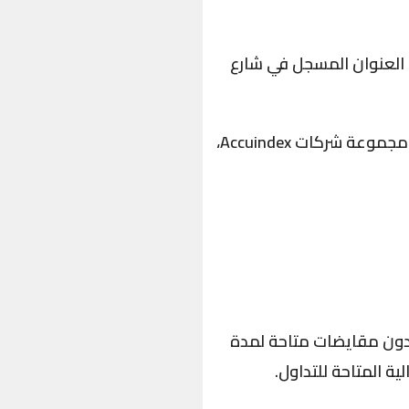
لية (MiFID) للاتحاد الأوروبي، العنوان المسجل في شارع
مُشغل وموفر المحتوى بواسطة مجموعة شركات Accuindex،
 بدون مقايضات متاحة لمدة
ة المتاحة للتداول.