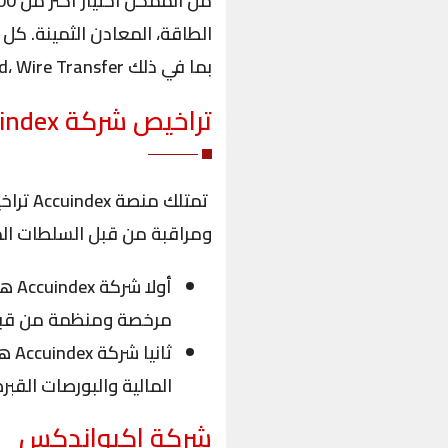
بما في ذلك Visa، Skrill، Neteller، Mastercard، Wire Transfer، والعديد من العمليات الأخرى.
تراخيص شركة
index
ومراقبة من قبل السلطات الم
أولا
مرخصة ومنظمة من قبل لجنة الخدمات المالية 
ثانيا
المالية والبورصات القبرصية (CySEC) بموجب ترخيص ر
شركة اكيواندكس