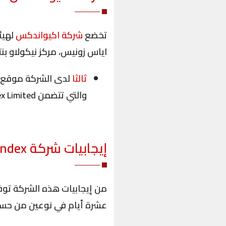
تخضع
شركة اكيواندكس
اياس زونيس، مركز نيكولاو بنتدادر
ثالثا
لدى الشركة موقع
والتي تتضمن Accuindex Limited وAccuindex LTD.
إيجابيات شركة
index
من إيجابيات هذه الشركة توفي
عشرة أيام في نوعين من حسابا