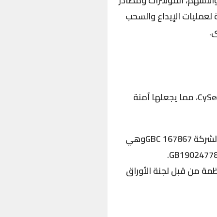
 الفوركس والأسهم، المؤشرات ومصادر
,تقدم الشركة خيارات متنوعة لعمليات الإيداع والسحب
تمتلك منصة Accuindex تراخيص من هيئة الخدمات المالية في موريشيوس (FSC) وقبرصCySec، مما يجعلها آمنة
شركة Accuindex هي شركة استثمار بموجب قوانين جمهورية موريشيوس برقم الشركة 167867 GBCوهي
ثمار قبرصية (CIF) تحت رقم HE 360650 وهي منظمة من قبل لجنة الأوراق