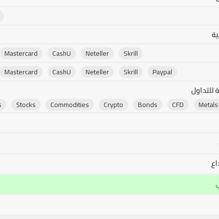
ية
Mastercard
CashU
Neteller
Skrill
Mastercard
CashU
Neteller
Skrill
Paypal
 للتداول
s
Stocks
Commodities
Crypto
Bonds
CFD
Metals
اع