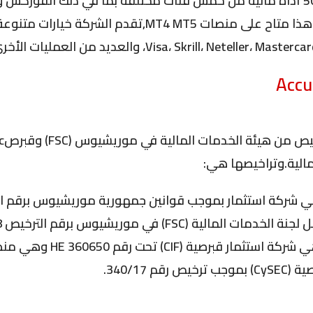
من الممكن اختيار أكثر من 500 أداة ماليّة من خمس فئات مُختلفة بما في ذلك
الطاقة، المعادن الثمينة. كل هذا متاح على منصات MT4 MT5
Accu
الية.وتراخيصها هي:
(FSC) في موريشيوس برقم الترخيص GB19024778.
شركة Accuindex هي شركة است
قم 340/17.